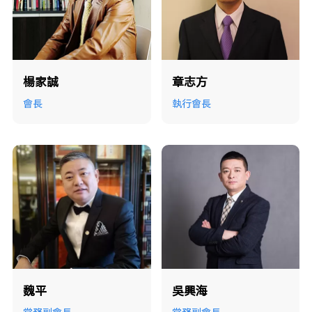
楊家誠
章志方
會長
執行會長
魏平
吳興海