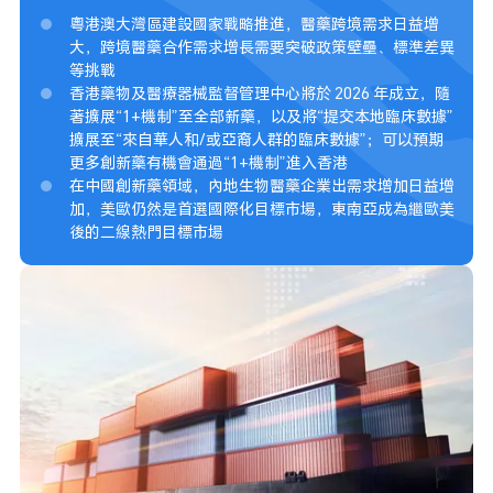
粵港澳大灣區建設國家戰略推進，醫藥跨境需求日益增
大，跨境醫藥合作需求增長需要突破政策壁壘、標準差異
等挑戰
香港藥物及醫療器械監督管理中心將於 2026 年成立，隨
著擴展“1+機制”至全部新藥，以及將“提交本地臨床數據”
擴展至“來自華人和/或亞裔人群的臨床數據”；可以預期
更多創新藥有機會通過“1+機制”進入香港
在中國創新藥領域，內地生物醫藥企業出需求增加日益增
加，美歐仍然是首選國際化目標市場，東南亞成為繼歐美
後的二線熱門目標市場