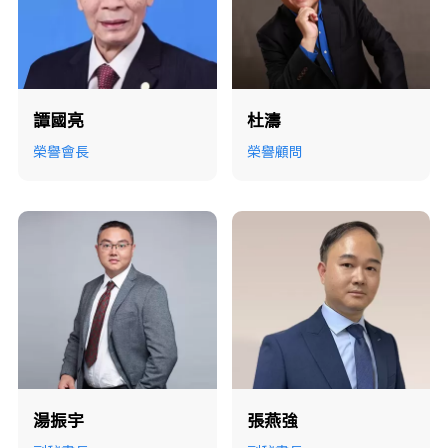
譚國亮
杜濤
榮譽會長
榮譽顧問
湯振宇
張燕強